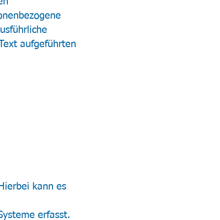
en
sonenbezogene
usführliche
ext aufgeführten
Hierbei kann es
ysteme erfasst.